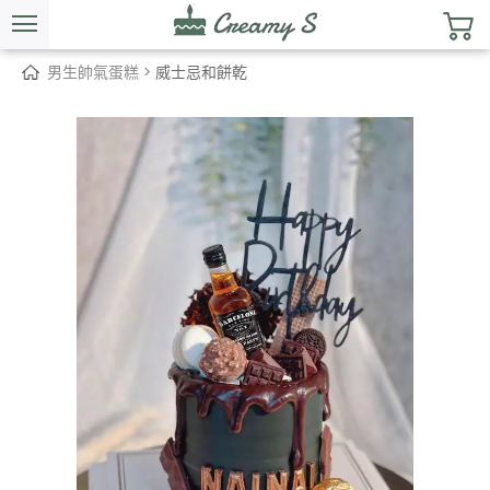
男生帥氣蛋糕
> 威士忌和餅乾