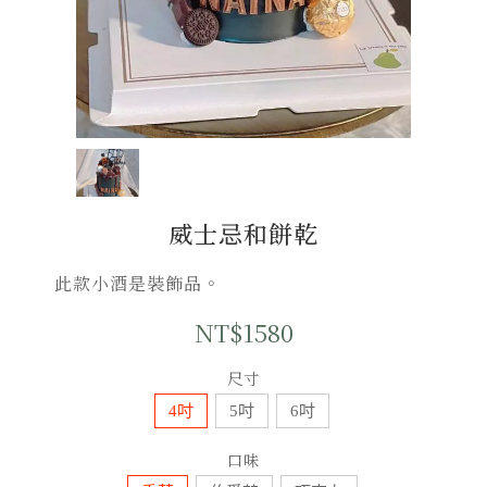
威士忌和餅乾
此款小酒是裝飾品。
NT$1580
尺寸
4吋
5吋
6吋
口味