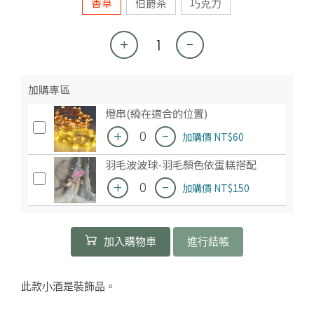
香草
伯爵茶
巧克力
+
-
加購專區
燈串(繞在適合的位置)
+
-
加購價
NT$60
羽毛波波球-羽毛顏色依蛋糕搭配
+
-
加購價
NT$150
加入購物車
進行結帳
此款小酒是裝飾品。